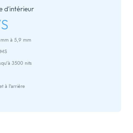
e d'intérieur
VS
,9 mm à 5,9 mm
CMS
squ'à 3500 nits
t à l'arrière